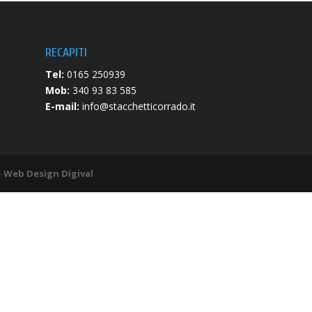
RECAPITI
Tel:
0165 250939
Mob:
340 93 83 585
E-mail:
info@stacchetticorrado.it
-
Web Design Digival