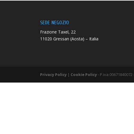
SEDE NEGOZIO
Frazione Taxel, 22
11020 Gressan (Aosta) – Italia
Privacy Policy
|
Cookie Policy
- P.iva 00671840072 