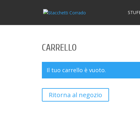
STUF
CARRELLO
Il tuo carrello è vuoto.
Ritorna al negozio