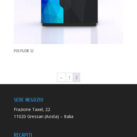
POLYGON 32
←
1
2
SEDE NEGOZIO
Frazione Taxel, 22
11020 Gressan (Aosta) – Italia
RECAPITI