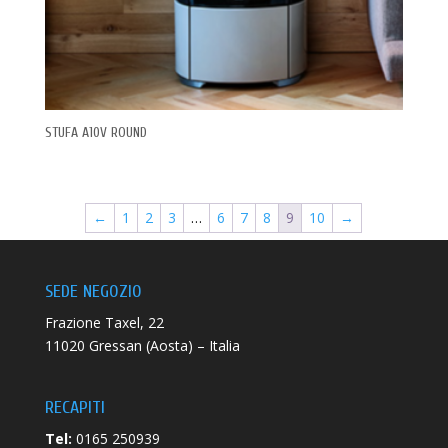
STUFA A10V ROUND
←
1
2
3
…
6
7
8
9
10
→
SEDE NEGOZIO
Frazione Taxel, 22
11020 Gressan (Aosta) – Italia
RECAPITI
Tel:
0165 250939