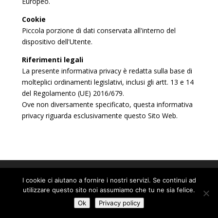
Europeo.
Cookie
Piccola porzione di dati conservata all'interno del
dispositivo dell'Utente.
Riferimenti legali
La presente informativa privacy è redatta sulla base di
molteplici ordinamenti legislativi, inclusi gli artt. 13 e 14
del Regolamento (UE) 2016/679.
Ove non diversamente specificato, questa informativa
privacy riguarda esclusivamente questo Sito Web.
I cookie ci aiutano a fornire i nostri servizi. Se continui ad
SEDE NEGOZIO
utilizzare questo sito noi assumiamo che tu ne sia felice.
Frazione Taxel, 22
Ok
Privacy policy
11020 Gressan (Aosta) – Italia