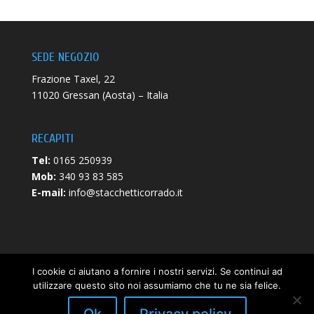
SEDE NEGOZIO
Frazione Taxel, 22
11020 Gressan (Aosta) – Italia
RECAPITI
Tel:
0165 250939
Mob:
340 93 83 585
E-mail:
info@stacchetticorrado.it
I cookie ci aiutano a fornire i nostri servizi. Se continui ad
utilizzare questo sito noi assumiamo che tu ne sia felice.
Privacy Policy
|
Cookie Policy
- P.iva 00671840072 -
Web