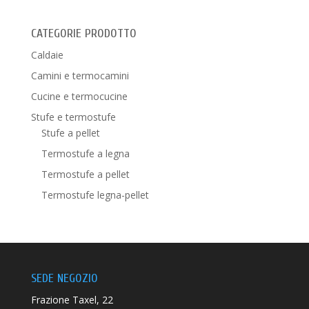
CATEGORIE PRODOTTO
Caldaie
Camini e termocamini
Cucine e termocucine
Stufe e termostufe
Stufe a pellet
Termostufe a legna
Termostufe a pellet
Termostufe legna-pellet
SEDE NEGOZIO
Frazione Taxel, 22