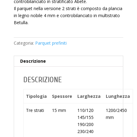
controbilanciato in stratificato Abete.
Il parquet nella versione 2 strati è composto da plancia
in legno nobile 4 mm e controbilanciato in multistrato
Betulla.
Categoria:
Parquet prefiniti
Descrizione
DESCRIZIONE
Tipologia
Spessore
Larghezza
Lunghezza
Tre strati
15 mm
110/120
1200/2450
145/155
mm
190/200
230/240