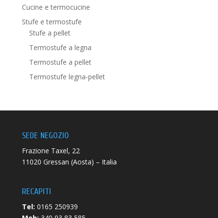
Cucine e termocucine
Stufe e termostufe
Stufe a pellet
Termostufe a legna
Termostufe a pellet
Termostufe legna-pellet
SEDE NEGOZIO
Frazione Taxel, 22
11020 Gressan (Aosta) – Italia
RECAPITI
Tel:
0165 250939
Mob:
340 93 83 585