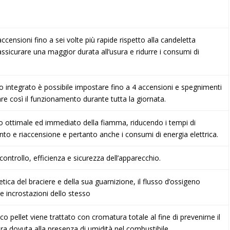
censioni fino a sei volte più rapide rispetto alla candeletta
assicurare una maggior durata all’usura e ridurre i consumi di
 integrato è possibile impostare fino a 4 accensioni e spegnimenti
are così il funzionamento durante tutta la giornata.
o ottimale ed immediato della fiamma, riducendo i tempi di
o e riaccensione e pertanto anche i consumi di energia elettrica.
controllo, efficienza e sicurezza dell’apparecchio.
tica del braciere e della sua guarnizione, il flusso d’ossigeno
e incrostazioni dello stesso
ico pellet viene trattato con cromatura totale al fine di prevenirne il
ra dovuta alla presenza di umidità nel combustibile.