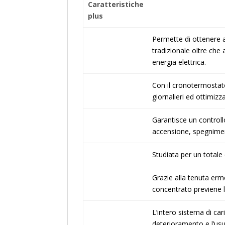
Caratteristiche
plus
Permette di ottenere ac
tradizionale oltre che 
energia elettrica.
Con il cronotermostato
giornalieri ed ottimizz
Garantisce un controll
accensione, spegniment
Studiata per un totale 
Grazie alla tenuta erme
concentrato previene l
L’intero sistema di car
deterioramento e l’usu