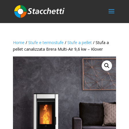
Home
/
Stufe e termostufe
/
Stufe a pellet
/ Stufa a
pellet canalizzata Brera Multi-Air 9,6 kw – Klover