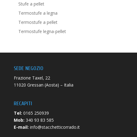
Stufe a pellet
Termostufe a legna
Termostufe a pellet
Termostufe legna-pellet
SEDE NEGOZIO
Frazione Taxel, 22
11020 Gressan (Aosta) – Italia
RECAPITI
Tel:
0165 250939
Mob:
340 93 83 585
E-mail:
info@stacchetticorrado.it