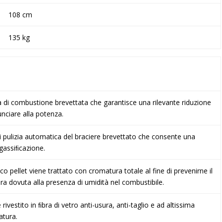
108 cm
135 kg
ca di combustione brevettata che garantisce una rilevante riduzione
nciare alla potenza.
i pulizia automatica del braciere brevettato che consente una
gassiﬁcazione.
ico pellet viene trattato con cromatura totale al fine di prevenirne il
ra dovuta alla presenza di umidità nel combustibile.
ivestito in ﬁbra di vetro anti-usura, anti-taglio e ad altissima
atura.