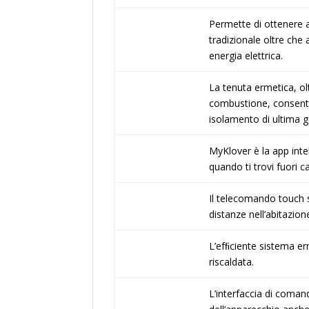
Permette di ottenere ac
tradizionale oltre che 
energia elettrica.
La tenuta ermetica, ol
combustione, consente 
isolamento di ultima g
MyKlover è la app inte
quando ti trovi fuori c
Il telecomando touch s
distanze nell’abitazion
L’efﬁciente sistema erm
riscaldata.
L’interfaccia di coman