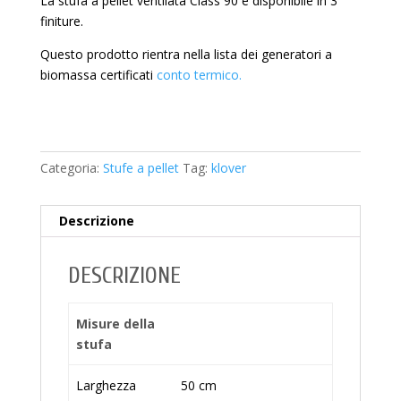
La stufa a pellet ventilata Class 90 è disponibile in 3
finiture.
Questo prodotto rientra nella lista dei generatori a
biomassa certificati
conto termico.
Categoria:
Stufe a pellet
Tag:
klover
Descrizione
DESCRIZIONE
Misure della
stufa
Larghezza
50 cm