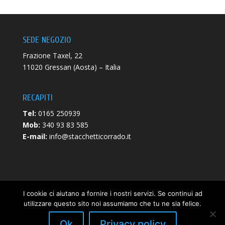
SEDE NEGOZIO
Frazione Taxel, 22
11020 Gressan (Aosta) – Italia
RECAPITI
Tel:
0165 250939
Mob:
340 93 83 585
E-mail:
info@stacchetticorrado.it
I cookie ci aiutano a fornire i nostri servizi. Se continui ad
utilizzare questo sito noi assumiamo che tu ne sia felice.
Privacy Policy
|
Cookie Policy
- P.iva 00671840072 -
Web
Ok
Privacy policy