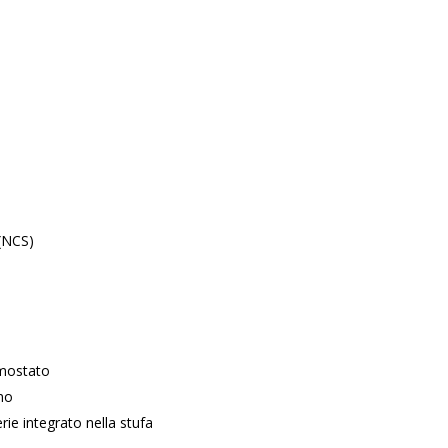
(NCS)
mostato
no
ie integrato nella stufa