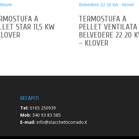
RMOSTUFA A
TERMOSTUFA A
LLET STAR 11,5 KW
PELLET VENTILATA
KLOVER
BELVEDERE 22 20 
– KLOVER
RECAPITI
Tel:
0165 250939
Mob:
340 93 83 585
E-mail:
info@stacchetticorrado.it