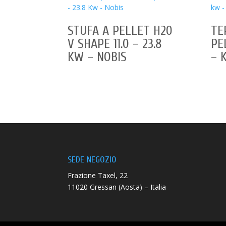
STUFA A PELLET H20
TE
V SHAPE 11.0 – 23.8
PE
KW – NOBIS
– 
SEDE NEGOZIO
Frazione Taxel, 22
11020 Gressan (Aosta) – Italia