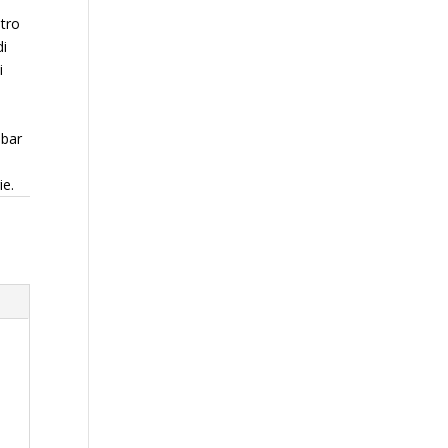
a
tro
di
i
 bar
ie.