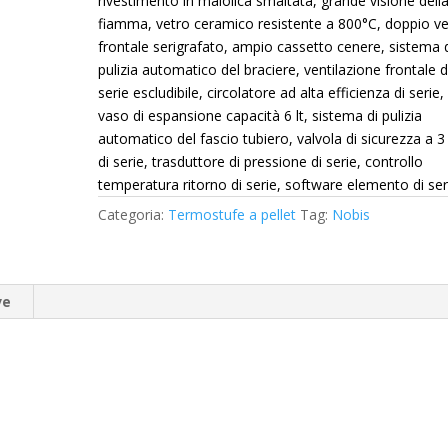
rivestimento in maiolica smaltata, grande visione dell
fiamma, vetro ceramico resistente a 800°C, doppio ve
frontale serigrafato, ampio cassetto cenere, sistema 
pulizia automatico del braciere, ventilazione frontale d
serie escludibile, circolatore ad alta efficienza di serie,
vaso di espansione capacità 6 lt, sistema di pulizia
automatico del fascio tubiero, valvola di sicurezza a 3
di serie, trasduttore di pressione di serie, controllo
temperatura ritorno di serie, software elemento di ser
Categoria:
Termostufe a pellet
Tag:
Nobis
ve