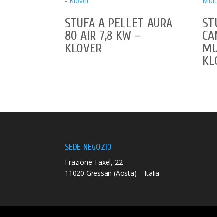
STUFA A PELLET AURA
ST
80 AIR 7,8 KW –
CA
KLOVER
MU
KL
SEDE NEGOZIO
Frazione Taxel, 22
11020 Gressan (Aosta) – Italia