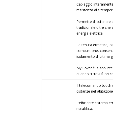
Cablaggio interamente r
resistenza alla temper
Permette di ottenere ac
tradizionale oltre che 
energia elettrica.
La tenuta ermetica, ol
combustione, consente 
isolamento di ultima g
MyKlover è la app inte
quando ti trovi fuori c
Il telecomando touch s
distanze nell’abitazion
L’efﬁciente sistema erm
riscaldata.