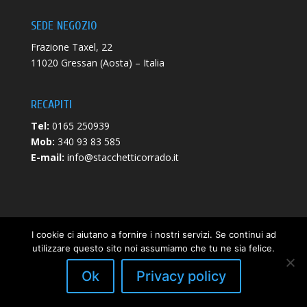
SEDE NEGOZIO
Frazione Taxel, 22
11020 Gressan (Aosta) – Italia
RECAPITI
Tel:
0165 250939
Mob:
340 93 83 585
E-mail:
info@stacchetticorrado.it
I cookie ci aiutano a fornire i nostri servizi. Se continui ad
utilizzare questo sito noi assumiamo che tu ne sia felice.
Privacy Policy
|
Cookie Policy
- P.iva 00671840072 -
Web
Ok
Privacy policy
Design Digival