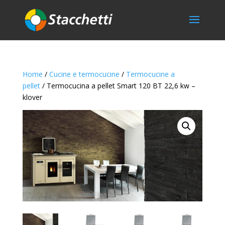
Home
/
Cucine e termocucine
/
Termocucine a
pellet
/ Termocucina a pellet Smart 120 BT 22,6 kw –
klover