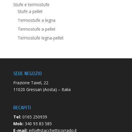
Stufe e termostufe
Stufe a pellet
Termostufe a legna
Termostufe a pellet
Termostufe legna-pellet
SEDE NEGOZIO
Frazione Taxel, 22
11020 Gressan (Aosta) – Italia
RECAPITI
Tel:
0165 250939
Mob:
340 93 83 585
E-mail:
info@stacchetticorrado.it