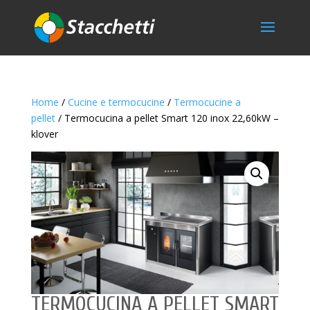
Home
/
Cucine e termocucine
/
Termocucine a
pellet
/ Termocucina a pellet Smart 120 inox 22,60kW –
klover
TERMOCUCINA A PELLET SMART