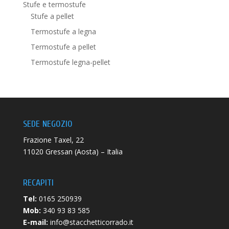
Stufe e termostufe
Stufe a pellet
Termostufe a legna
Termostufe a pellet
Termostufe legna-pellet
SEDE NEGOZIO
Frazione Taxel, 22
11020 Gressan (Aosta) – Italia
RECAPITI
Tel:
0165 250939
Mob:
340 93 83 585
E-mail:
info@stacchetticorrado.it