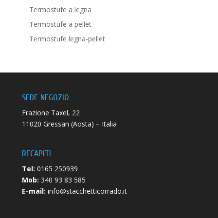
Termostufe a legna
Termostufe a pellet
Termostufe legna-pellet
SEDE NEGOZIO
Frazione Taxel, 22
11020 Gressan (Aosta) – Italia
RECAPITI
Tel:
0165 250939
Mob:
340 93 83 585
E-mail:
info@stacchetticorrado.it