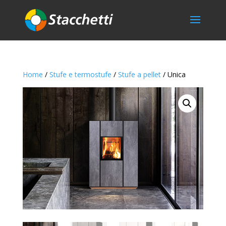
Home
/
Stufe e termostufe
/
Stufe a pellet
/ Unica