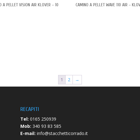
 A PELLET VISION AIR KLOVER – 10
CAMINO A PELLET WAVE 110 AIR – KLO
1
2
→
RECAPITI
Tel:
0165 250939
Mob:
340 93 83 585
E-mail:
info@stacchetticorrado.it