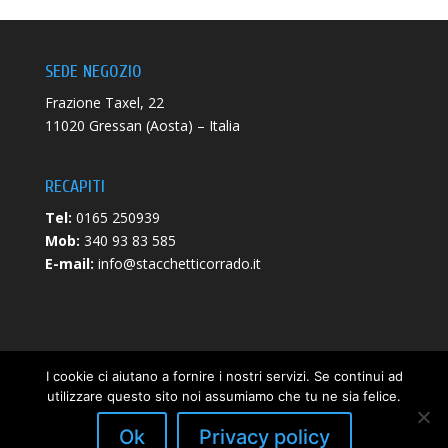
SEDE NEGOZIO
Frazione Taxel, 22
11020 Gressan (Aosta) – Italia
RECAPITI
Tel:
0165 250939
Mob:
340 93 83 585
E-mail:
info@stacchetticorrado.it
I cookie ci aiutano a fornire i nostri servizi. Se continui ad
utilizzare questo sito noi assumiamo che tu ne sia felice.
Privacy Policy
|
Cookie Policy
- P.iva 00671840072 -
Web
Ok
Privacy policy