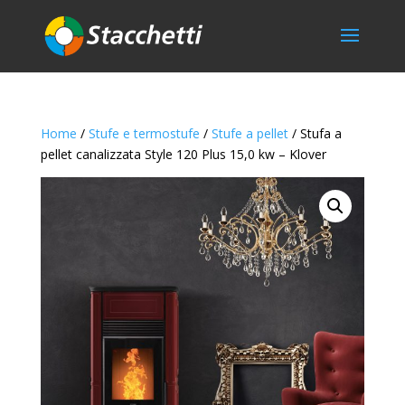
Home
/
Stufe e termostufe
/
Stufe a pellet
/ Stufa a
pellet canalizzata Style 120 Plus 15,0 kw – Klover