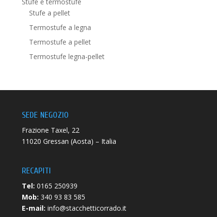
Stufe e termostufe
Stufe a pellet
Termostufe a legna
Termostufe a pellet
Termostufe legna-pellet
SEDE NEGOZIO
Frazione Taxel, 22
11020 Gressan (Aosta) – Italia
RECAPITI
Tel:
0165 250939
Mob:
340 93 83 585
E-mail:
info@stacchetticorrado.it