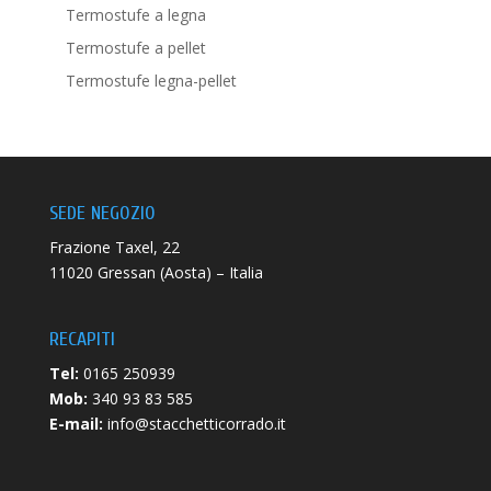
Termostufe a legna
Termostufe a pellet
Termostufe legna-pellet
SEDE NEGOZIO
Frazione Taxel, 22
11020 Gressan (Aosta) – Italia
RECAPITI
Tel:
0165 250939
Mob:
340 93 83 585
E-mail:
info@stacchetticorrado.it