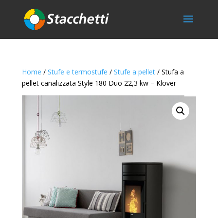
Home
/
Stufe e termostufe
/
Stufe a pellet
/ Stufa a
pellet canalizzata Style 180 Duo 22,3 kw – Klover