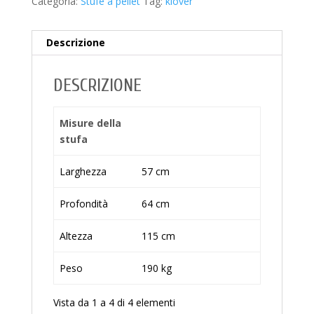
Categoria:
Stufe a pellet
Tag:
klover
Descrizione
DESCRIZIONE
Misure della
stufa
Larghezza
57 cm
Profondità
64 cm
Altezza
115 cm
Peso
190 kg
Vista da 1 a 4 di 4 elementi