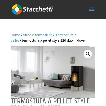
Home
/
Stufe e termostufe
/
Termostufe a
pellet
/ termostufa a pellet style 220 duo – klover
TERMOSTUFA A PELLET STYLE