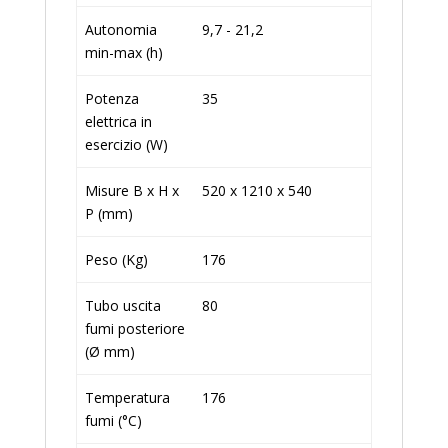
Autonomia
9,7 - 21,2
min-max (h)
Potenza
35
elettrica in
esercizio (W)
Misure B x H x
520 x 1210 x 540
P (mm)
Peso (Kg)
176
Tubo uscita
80
fumi posteriore
(Ø mm)
Temperatura
176
fumi (°C)